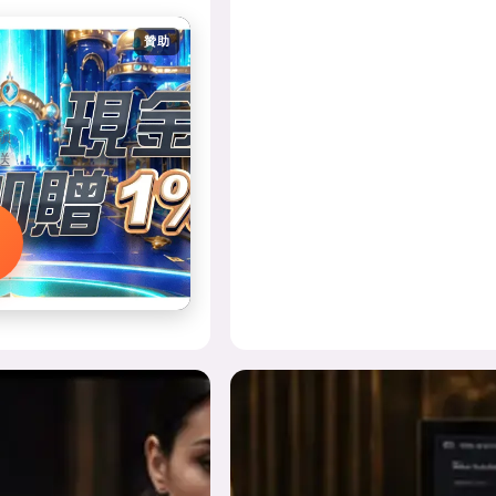
贊助
，
鎖
送