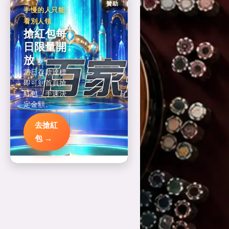
贊助
手慢的人只能
看別人領
搶紅包每
日限量開
放
當日存款達標
即可到首頁搶
紅包，手速決
定金額。
去搶紅
包 →