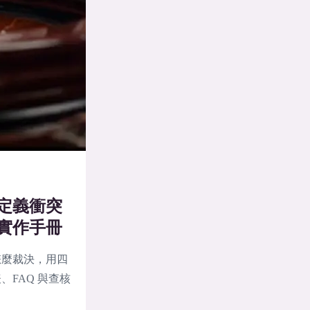
定義衝突
實作手冊
怎麼裁決，用四
FAQ 與查核