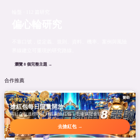
輪盤 · 112 篇研究
偏心輪研究
不靠口號，從定義、規則、資料、機率、案例與風險
界線建立可重現的研究路線。
瀏覽 8 個完整主題 →
合作推薦
贊助
手慢的人只能看別人領
搶紅包每日限量開放
當日存款達標即可到首頁搶紅包，手速決定金額。
去搶紅包 →