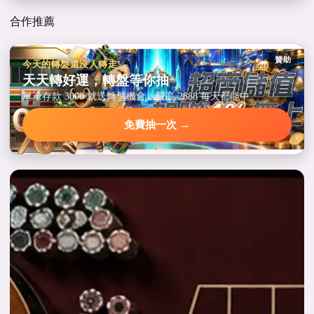
合作推薦
贊助
今天的轉盤還沒人轉走
天天轉好運，轉盤等你抽
單筆存款 3000 就送轉盤機會，最高 2888 每天都能中。
免費抽一次 →