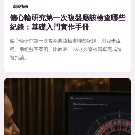
進階指南
偏心輪研究第一次複盤應該檢查哪些
紀錄：基礎入門實作手冊
偏心輪研究第一次複盤應該檢查哪些紀錄，用四步流
程、兩組數字案例、比較表、FAQ 與查核清單完成進
階判讀。