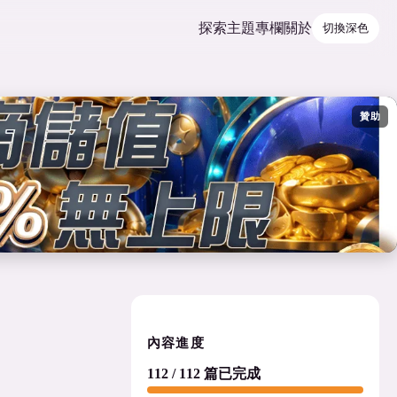
探索
主題
專欄
關於
切換深色
贊助
內容進度
112 / 112 篇已完成