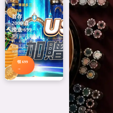
贊助
第一筆就多三
成本金
首存
2000 直
接送 699
新會員限定加
碼，碼量只要
彩金五倍，領
完就能玩。
領 699
→