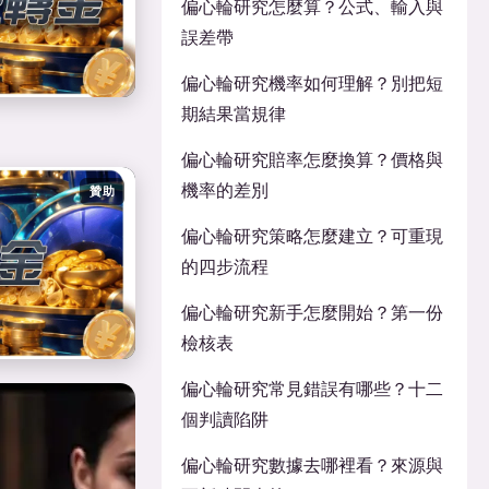
偏心輪研究怎麼算？公式、輸入與
誤差帶
偏心輪研究機率如何理解？別把短
期結果當規律
偏心輪研究賠率怎麼換算？價格與
機率的差別
贊助
偏心輪研究策略怎麼建立？可重現
的四步流程
偏心輪研究新手怎麼開始？第一份
檢核表
偏心輪研究常見錯誤有哪些？十二
個判讀陷阱
偏心輪研究數據去哪裡看？來源與