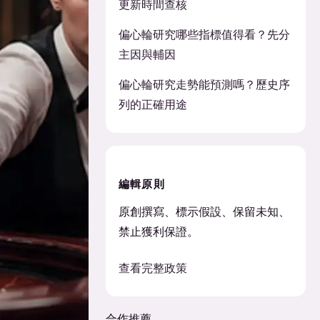
更新時間查核
偏心輪研究哪些指標值得看？先分
主因與輔因
偏心輪研究走勢能預測嗎？歷史序
列的正確用途
編輯原則
原創撰寫、標示假設、保留未知、
禁止獲利保證。
查看完整政策
合作推薦