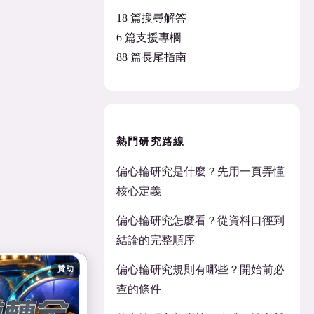
18 篇搜尋解答
6 篇支援專欄
88 篇長尾指南
熱門研究路線
偏心輪研究是什麼？先用一頁弄懂
核心定義
偏心輪研究怎麼看？從資料口徑到
結論的完整順序
偏心輪研究規則有哪些？開始前必
贊助
查的條件