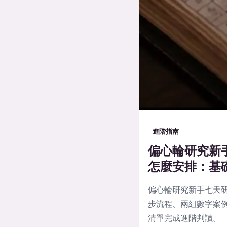
進階指南
偏心輪研究新
怎麼安排：基
偏心輪研究新手七天
步流程、兩組數字案例
清單完成進階判讀。