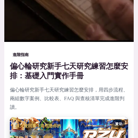
進階指南
偏心輪研究新手七天研究練習怎麼安
排：基礎入門實作手冊
偏心輪研究新手七天研究練習怎麼安排，用四步流程、
兩組數字案例、比較表、FAQ 與查核清單完成進階判
讀。
贊助
很久沒回來？這包是你的
老玩家回歸再送一次