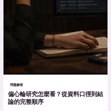
問題解答
偏心輪研究怎麼看？從資料口徑到結
論的完整順序