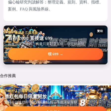
偏心輪研究判讀解答：整理定義、規則、資料、指標、
案例、FAQ 與風險界線。
贊助
第一筆就多三成本金
首存 2000 直接送 699
新會員限定加碼，碼量只要彩金五倍，領完就能玩。
領 699 →
合作推薦
贊助
手慢的人只能看別人領
搶紅包每日限量開放
當日存款達標即可到首頁搶紅包，手速決定金額。