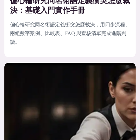
偏心輪研究同名術語定義衝突怎麼裁
決：基礎入門實作手冊
偏心輪研究同名術語定義衝突怎麼裁決，用四步流程、
兩組數字案例、比較表、FAQ 與查核清單完成進階判
讀。