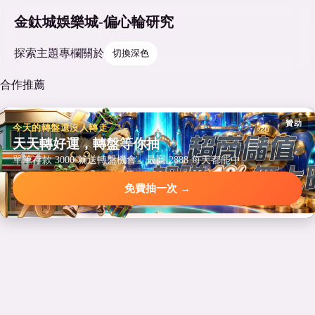
金鈦城娛樂城-偏心輪研究
探索
主題
專欄
關於
切換深色
合作推薦
贊助
今天的轉盤還沒人轉走
天天轉好運，轉盤等你抽
單筆存款 3000 就送轉盤機會，最高 2888 每天都能中。
免費抽一次 →