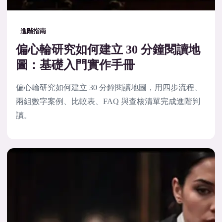
進階指南
偏心輪研究如何建立 30 分鐘閱讀地
圖：基礎入門實作手冊
偏心輪研究如何建立 30 分鐘閱讀地圖，用四步流程、
兩組數字案例、比較表、FAQ 與查核清單完成進階判
讀。