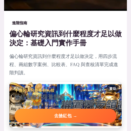
進階指南
偏心輪研究資訊到什麼程度才足以做
決定：基礎入門實作手冊
偏心輪研究資訊到什麼程度才足以做決定，用四步流
程、兩組數字案例、比較表、FAQ 與查核清單完成進
階判讀。
贊助
手慢的人只能看別人領
搶紅包每日限量開放
當日存款達標即可到首頁搶紅包，手速決定金額。
去搶紅包 →