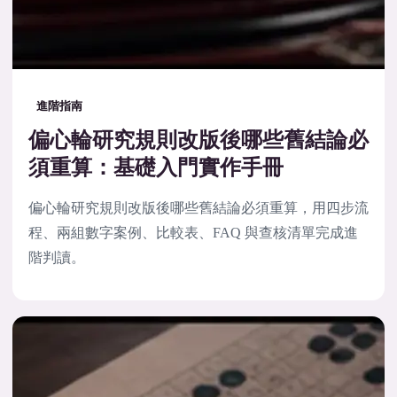
進階指南
偏心輪研究規則改版後哪些舊結論必
須重算：基礎入門實作手冊
偏心輪研究規則改版後哪些舊結論必須重算，用四步流
程、兩組數字案例、比較表、FAQ 與查核清單完成進
階判讀。