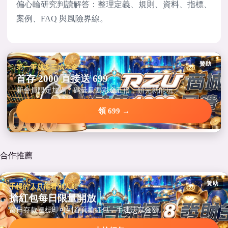
偏心輪研究判讀解答：整理定義、規則、資料、指標、
案例、FAQ 與風險界線。
贊助
第一筆就多三成本金
首存 2000 直接送 699
新會員限定加碼，碼量只要彩金五倍，領完就能玩。
領 699 →
合作推薦
贊助
手慢的人只能看別人領
搶紅包每日限量開放
當日存款達標即可到首頁搶紅包，手速決定金額。