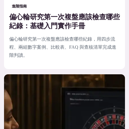
進階指南
偏心輪研究第一次複盤應該檢查哪些
紀錄：基礎入門實作手冊
偏心輪研究第一次複盤應該檢查哪些紀錄，用四步流
程、兩組數字案例、比較表、FAQ 與查核清單完成進
階判讀。