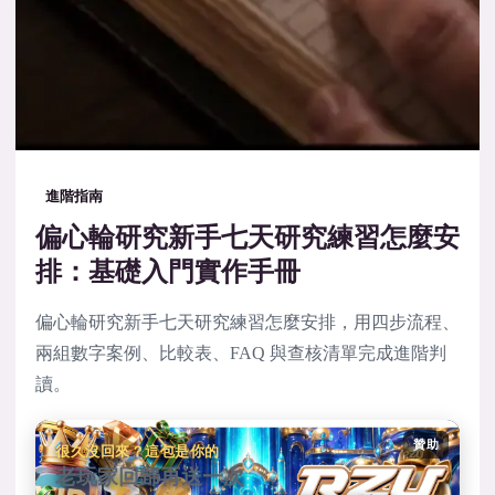
進階指南
偏心輪研究新手七天研究練習怎麼安
排：基礎入門實作手冊
偏心輪研究新手七天研究練習怎麼安排，用四步流程、
兩組數字案例、比較表、FAQ 與查核清單完成進階判
讀。
贊助
很久沒回來？這包是你的
老玩家回歸再送一次