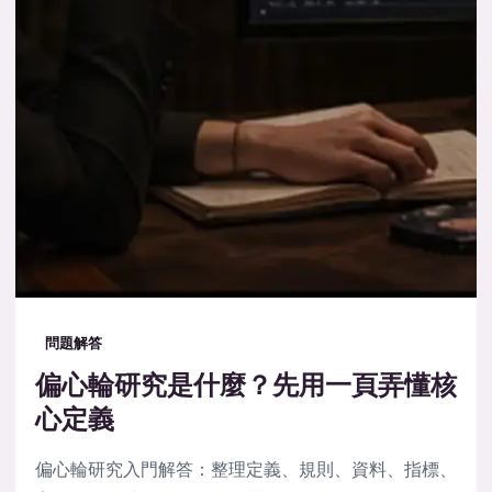
問題解答
偏心輪研究是什麼？先用一頁弄懂核
心定義
偏心輪研究入門解答：整理定義、規則、資料、指標、