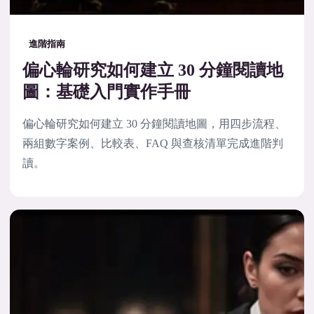
進階指南
偏心輪研究如何建立 30 分鐘閱讀地
圖：基礎入門實作手冊
偏心輪研究如何建立 30 分鐘閱讀地圖，用四步流程、
兩組數字案例、比較表、FAQ 與查核清單完成進階判
讀。