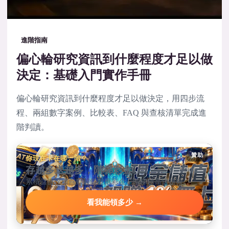
進階指南
偏心輪研究資訊到什麼程度才足以做
決定：基礎入門實作手冊
偏心輪研究資訊到什麼程度才足以做決定，用四步流
程、兩組數字案例、比較表、FAQ 與查核清單完成進
階判讀。
贊助
你現在卡在哪一階？
存越多送越多，階梯彩金
累積儲值達標自動解鎖對應彩金，階梯越高送越狠。
看我能領多少 →