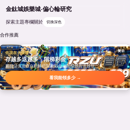
金鈦城娛樂城-偏心輪研究
探索
主題
專欄
關於
切換深色
合作推薦
贊助
你現在卡在哪一階？
存越多送越多，階梯彩金
累積儲值達標自動解鎖對應彩金，階梯越高送越狠。
看我能領多少 →