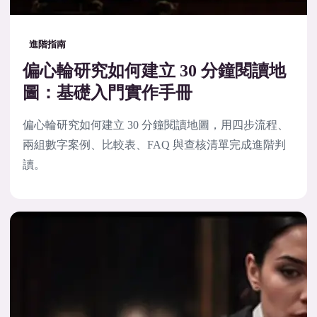
進階指南
偏心輪研究如何建立 30 分鐘閱讀地
圖：基礎入門實作手冊
偏心輪研究如何建立 30 分鐘閱讀地圖，用四步流程、
兩組數字案例、比較表、FAQ 與查核清單完成進階判
讀。