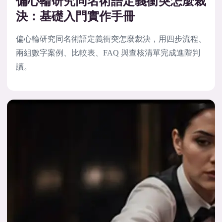
偏心輪研究同名術語定義衝突怎麼裁
決：基礎入門實作手冊
偏心輪研究同名術語定義衝突怎麼裁決，用四步流程、
兩組數字案例、比較表、FAQ 與查核清單完成進階判
讀。