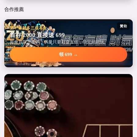
合作推薦
贊助
第一筆就多三成本金
首存 2000 直接送 699
新會員限定加碼，碼量只要彩金五倍，領完就能玩。
領 699 →