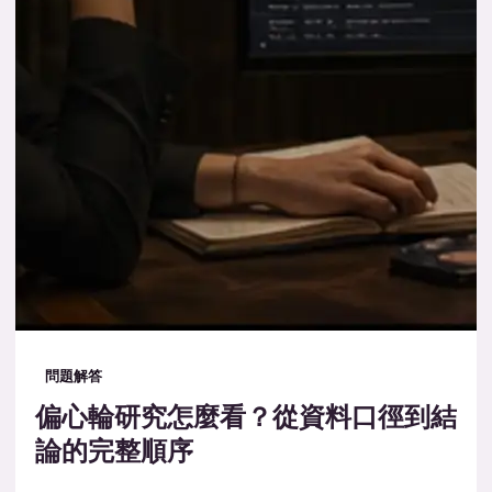
問題解答
偏心輪研究怎麼看？從資料口徑到結
論的完整順序