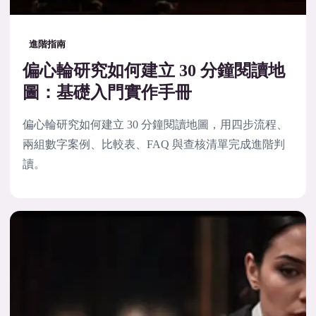
進階指南
偏心輪研究如何建立 30 分鐘閱讀地
圖：基礎入門實作手冊
偏心輪研究如何建立 30 分鐘閱讀地圖，用四步流程、
兩組數字案例、比較表、FAQ 與查核清單完成進階判
讀。