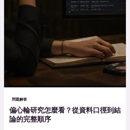
問題解答
偏心輪研究怎麼看？從資料口徑到結
論的完整順序