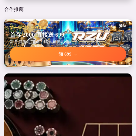
合作推薦
贊助
第一筆就多三成本金
首存 2000 直接送 699
新會員限定加碼，碼量只要彩金五倍，領完就能玩。
領 699 →