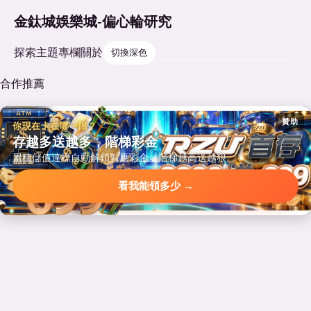
金鈦城娛樂城-偏心輪研究
探索
主題
專欄
關於
切換深色
合作推薦
贊助
你現在卡在哪一階？
存越多送越多，階梯彩金
累積儲值達標自動解鎖對應彩金，階梯越高送越狠。
看我能領多少 →