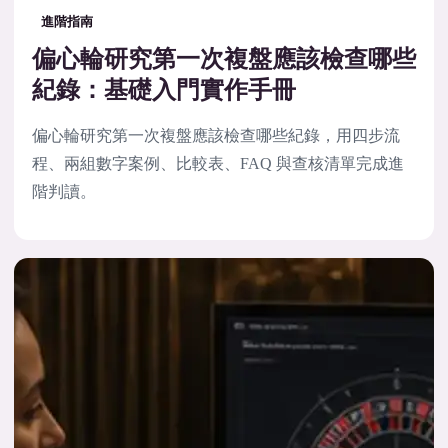
進階指南
偏心輪研究第一次複盤應該檢查哪些
紀錄：基礎入門實作手冊
偏心輪研究第一次複盤應該檢查哪些紀錄，用四步流
程、兩組數字案例、比較表、FAQ 與查核清單完成進
階判讀。