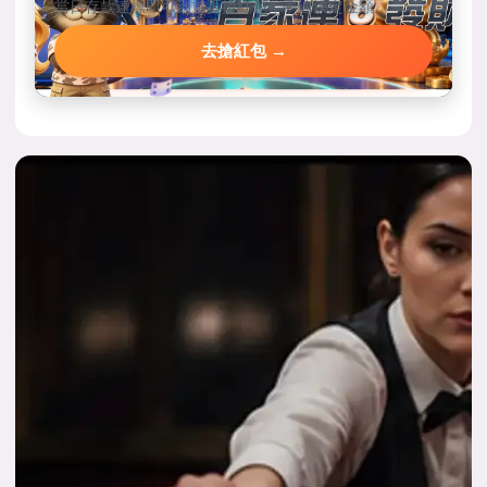
當日存款達標即可到首頁搶紅包，手速決定金額。
去搶紅包 →