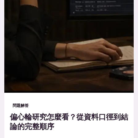
問題解答
偏心輪研究怎麼看？從資料口徑到結
論的完整順序