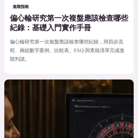
進階指南
偏心輪研究第一次複盤應該檢查哪些
紀錄：基礎入門實作手冊
偏心輪研究第一次複盤應該檢查哪些紀錄，用四步流
程、兩組數字案例、比較表、FAQ 與查核清單完成進
階判讀。