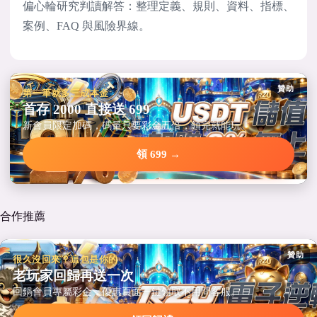
偏心輪研究判讀解答：整理定義、規則、資料、指標、
案例、FAQ 與風險界線。
贊助
第一筆就多三成本金
首存 2000 直接送 699
新會員限定加碼，碼量只要彩金五倍，領完就能玩。
領 699 →
合作推薦
贊助
很久沒回來？這包是你的
老玩家回歸再送一次
回鍋會員專屬彩金，優惠頁面一鍵領取不用問客服。