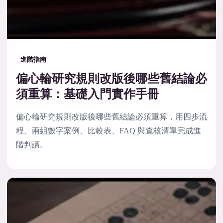
進階指南
偏心輪研究規則改版後哪些舊結論必
須重算：基礎入門實作手冊
偏心輪研究規則改版後哪些舊結論必須重算，用四步流
程、兩組數字案例、比較表、FAQ 與查核清單完成進
階判讀。