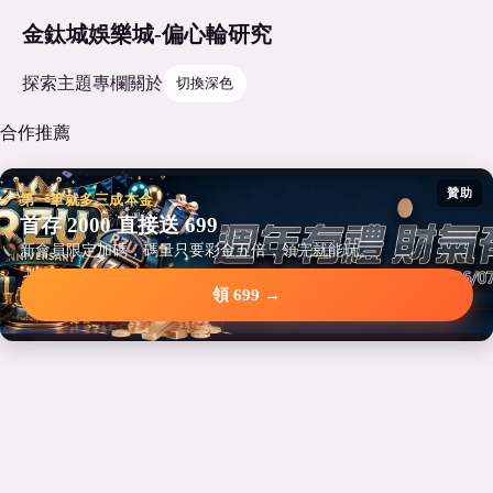
金鈦城娛樂城-偏心輪研究
探索
主題
專欄
關於
切換深色
合作推薦
贊助
第一筆就多三成本金
首存 2000 直接送 699
新會員限定加碼，碼量只要彩金五倍，領完就能玩。
領 699 →