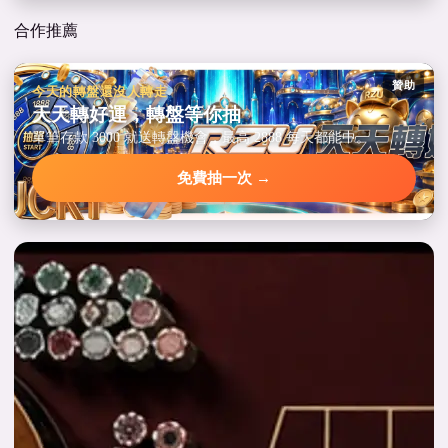
合作推薦
贊助
今天的轉盤還沒人轉走
天天轉好運，轉盤等你抽
單筆存款 3000 就送轉盤機會，最高 2888 每天都能中。
免費抽一次 →