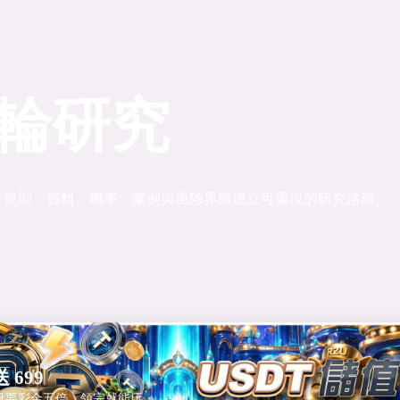
輪研究
、規則、資料、機率、案例與風險界線建立可重現的研究路線。
 699
只要彩金五倍，領完就能玩。