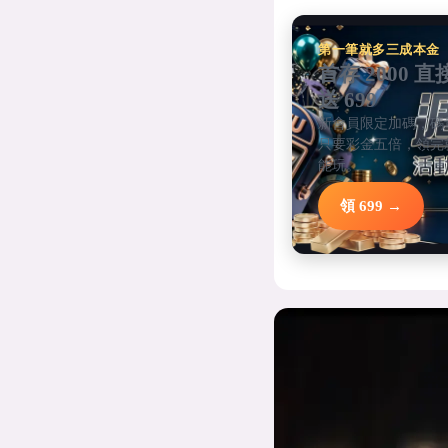
第一筆就多三成本金
首存 2000 直
送 699
新會員限定加碼，碼
只要彩金五倍，領完
能玩。
領 699 →