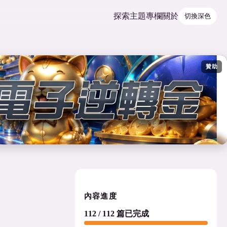
探索
主題
專欄
關於
切換深色
贊助
內容進度
112 / 112 篇已完成