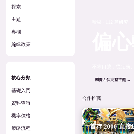
探索
主題
輪盤 · 112 篇研究
專欄
偏心
編輯政策
不靠口號，從定義
核心分類
瀏覽 8 個完整主題 →
基礎入門
合作推薦
資料查證
機率價格
第一筆就多三成本金
首存 2000 直接送
策略流程
新會員限定加碼，碼量