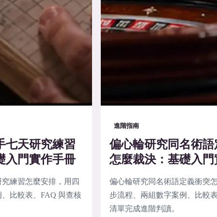
進階指南
手七天研究練習
偏心輪研究同名術語
礎入門實作手冊
怎麼裁決：基礎入門
研究練習怎麼安排，用四
偏心輪研究同名術語定義衝突
、比較表、FAQ 與查核
步流程、兩組數字案例、比較表、
清單完成進階判讀。