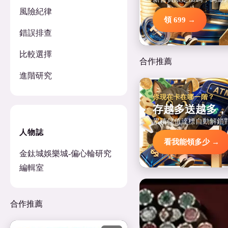
風險紀律
領 699 →
錯誤排查
比較選擇
合作推薦
進階研究
你現在卡在哪一階？
存越多送越多，
累積儲值達標自動解鎖
人物誌
看我能領多少 →
金鈦城娛樂城-偏心輪研究
編輯室
合作推薦