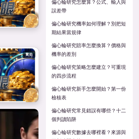
偏心輪研究怎麼算？公式、輸入與
誤差帶
偏心輪研究機率如何理解？別把短
期結果當規律
偏心輪研究賠率怎麼換算？價格與
機率的差別
贊助
偏心輪研究策略怎麼建立？可重現
的四步流程
偏心輪研究新手怎麼開始？第一份
檢核表
偏心輪研究常見錯誤有哪些？十二
個判讀陷阱
偏心輪研究數據去哪裡看？來源與