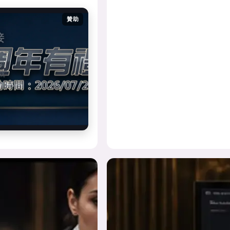
贊助
接
量
就