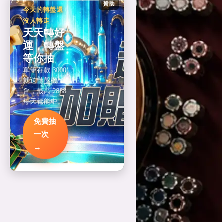
贊助
今天的轉盤還
沒人轉走
天天轉好
運，轉盤
等你抽
單筆存款 3000
就送轉盤機
會，最高 2888
每天都能中。
免費抽
一次
→