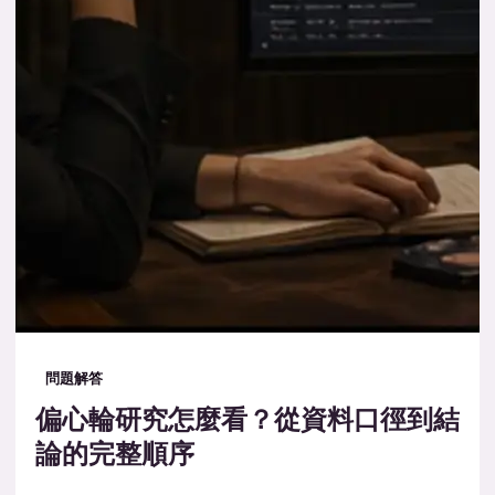
問題解答
偏心輪研究怎麼看？從資料口徑到結
論的完整順序