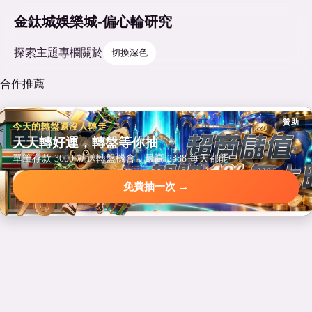
金鈦城娛樂城-偏心輪研究
探索
主題
專欄
關於
切換深色
合作推薦
贊助
今天的轉盤還沒人轉走
天天轉好運，轉盤等你抽
單筆存款 3000 就送轉盤機會，最高 2888 每天都能中。
免費抽一次 →