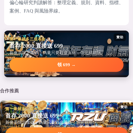
偏心輪研究判讀解答：整理定義、規則、資料、指標、
案例、FAQ 與風險界線。
贊助
第一筆就多三成本金
首存 2000 直接送 699
新會員限定加碼，碼量只要彩金五倍，領完就能玩。
領 699 →
合作推薦
贊助
第一筆就多三成本金
首存 2000 直接送 699
新會員限定加碼，碼量只要彩金五倍，領完就能玩。