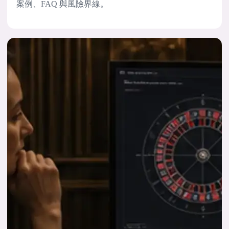
案例、FAQ 與風險界線。