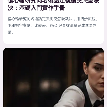
偏心輪研究同名術語定義衝突怎麼裁
決：基礎入門實作手冊
偏心輪研究同名術語定義衝突怎麼裁決，用四步流程、
兩組數字案例、比較表、FAQ 與查核清單完成進階判
讀。