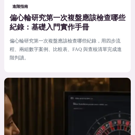
進階指南
偏心輪研究第一次複盤應該檢查哪些
紀錄：基礎入門實作手冊
偏心輪研究第一次複盤應該檢查哪些紀錄，用四步流
程、兩組數字案例、比較表、FAQ 與查核清單完成進
階判讀。