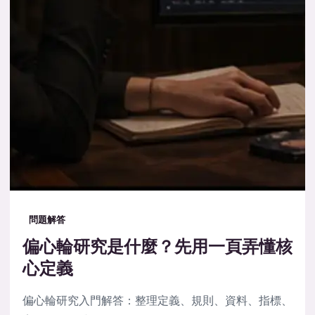
問題解答
偏心輪研究是什麼？先用一頁弄懂核
心定義
偏心輪研究入門解答：整理定義、規則、資料、指標、