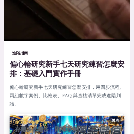
進階指南
偏心輪研究新手七天研究練習怎麼安
排：基礎入門實作手冊
偏心輪研究新手七天研究練習怎麼安排，用四步流程、
兩組數字案例、比較表、FAQ 與查核清單完成進階判
讀。
贊助
你現在卡在哪一階？
存越多送越多，階梯彩金