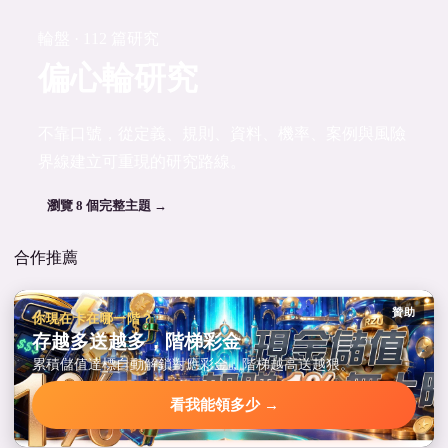
輪盤 · 112 篇研究
偏心輪研究
不靠口號，從定義、規則、資料、機率、案例與風險
界線建立可重現的研究路線。
瀏覽 8 個完整主題 →
合作推薦
贊助
你現在卡在哪一階？
存越多送越多，階梯彩金
累積儲值達標自動解鎖對應彩金，階梯越高送越狠。
看我能領多少 →