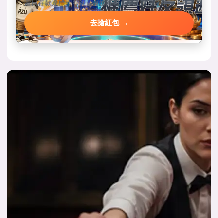
當日存款達標即可到首頁搶紅包，手速決定金額。
去搶紅包 →