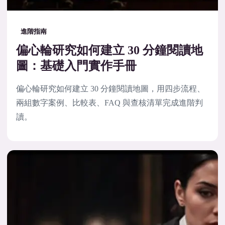
進階指南
偏心輪研究如何建立 30 分鐘閱讀地
圖：基礎入門實作手冊
偏心輪研究如何建立 30 分鐘閱讀地圖，用四步流程、
兩組數字案例、比較表、FAQ 與查核清單完成進階判
讀。