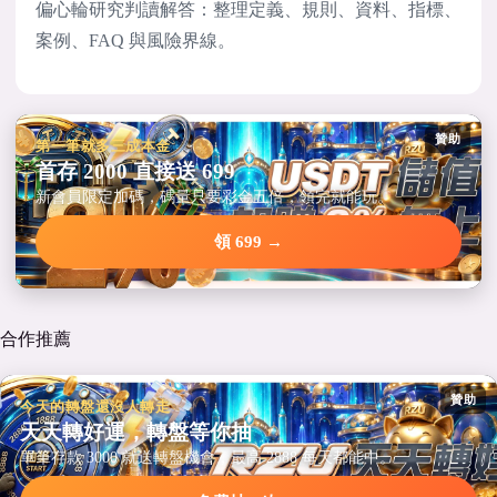
偏心輪研究判讀解答：整理定義、規則、資料、指標、
案例、FAQ 與風險界線。
贊助
第一筆就多三成本金
首存 2000 直接送 699
新會員限定加碼，碼量只要彩金五倍，領完就能玩。
領 699 →
合作推薦
贊助
今天的轉盤還沒人轉走
天天轉好運，轉盤等你抽
單筆存款 3000 就送轉盤機會，最高 2888 每天都能中。