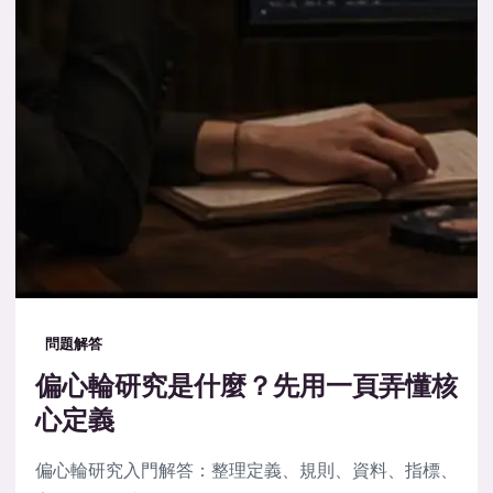
問題解答
偏心輪研究是什麼？先用一頁弄懂核
心定義
偏心輪研究入門解答：整理定義、規則、資料、指標、