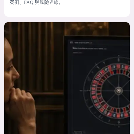
案例、FAQ 與風險界線。