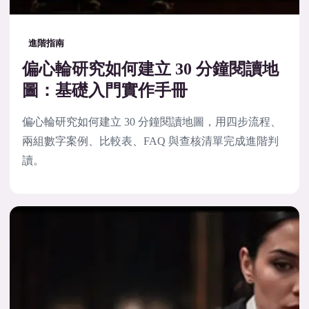
進階指南
偏心輪研究如何建立 30 分鐘閱讀地
圖：基礎入門實作手冊
偏心輪研究如何建立 30 分鐘閱讀地圖，用四步流程、
兩組數字案例、比較表、FAQ 與查核清單完成進階判
讀。