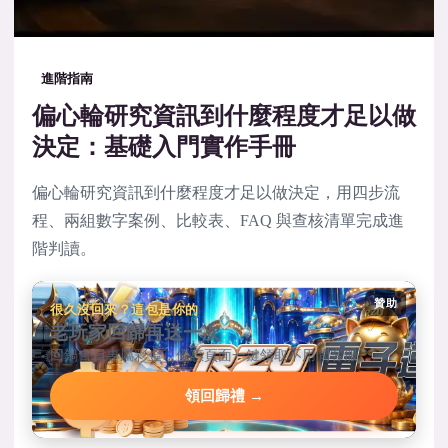
進階指南
偏心輪研究資訊到什麼程度才足以做
決定：基礎入門實作手冊
偏心輪研究資訊到什麼程度才足以做決定，用四步流
程、兩組數字案例、比較表、FAQ 與查核清單完成進
階判讀。
贊助
很久沒回來？這包是你的
老玩家回歸再送一次
回鍋會員專屬彩金，優惠頁面一鍵領取不用問客服。
領回歸禮 →