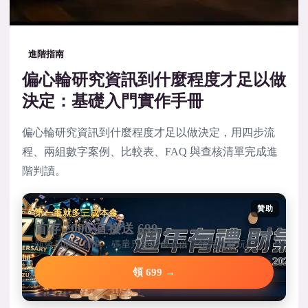
進階指南
偏心輪研究資訊到什麼程度才足以做
決定：基礎入門實作手冊
偏心輪研究資訊到什麼程度才足以做決定，用四步流
程、兩組數字案例、比較表、FAQ 與查核清單完成進
階判讀。
贊助
第一筆就多三成本金
首存 2000 直接送 699
新會員限定加碼，碼量只要彩金五倍，領完就能玩。
領 699 →