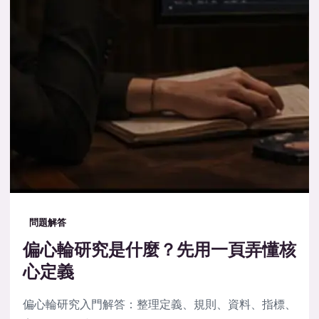
問題解答
偏心輪研究是什麼？先用一頁弄懂核
心定義
偏心輪研究入門解答：整理定義、規則、資料、指標、