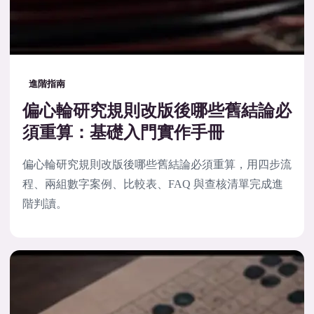
進階指南
偏心輪研究規則改版後哪些舊結論必
須重算：基礎入門實作手冊
偏心輪研究規則改版後哪些舊結論必須重算，用四步流
程、兩組數字案例、比較表、FAQ 與查核清單完成進
階判讀。