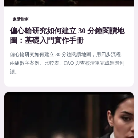
進階指南
偏心輪研究如何建立 30 分鐘閱讀地
圖：基礎入門實作手冊
偏心輪研究如何建立 30 分鐘閱讀地圖，用四步流程、
兩組數字案例、比較表、FAQ 與查核清單完成進階判
讀。