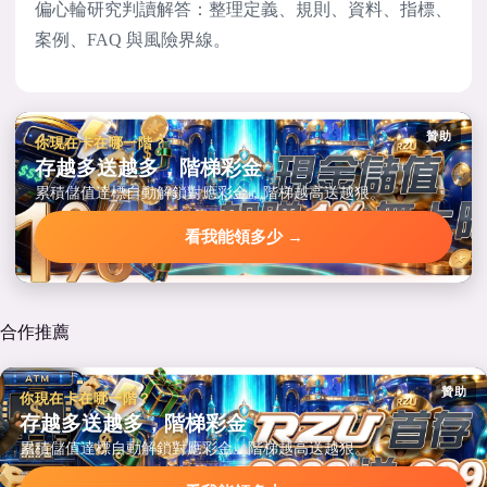
偏心輪研究判讀解答：整理定義、規則、資料、指標、
案例、FAQ 與風險界線。
贊助
你現在卡在哪一階？
存越多送越多，階梯彩金
累積儲值達標自動解鎖對應彩金，階梯越高送越狠。
看我能領多少 →
合作推薦
贊助
你現在卡在哪一階？
存越多送越多，階梯彩金
累積儲值達標自動解鎖對應彩金，階梯越高送越狠。