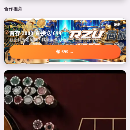
合作推薦
贊助
第一筆就多三成本金
首存 2000 直接送 699
新會員限定加碼，碼量只要彩金五倍，領完就能玩。
領 699 →