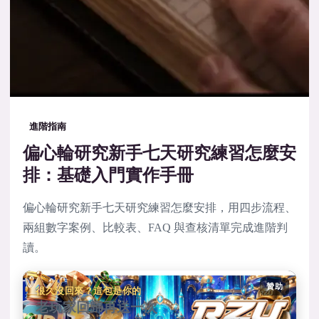
進階指南
偏心輪研究新手七天研究練習怎麼安
排：基礎入門實作手冊
偏心輪研究新手七天研究練習怎麼安排，用四步流程、
兩組數字案例、比較表、FAQ 與查核清單完成進階判
讀。
贊助
很久沒回來？這包是你的
老玩家回歸再送一次