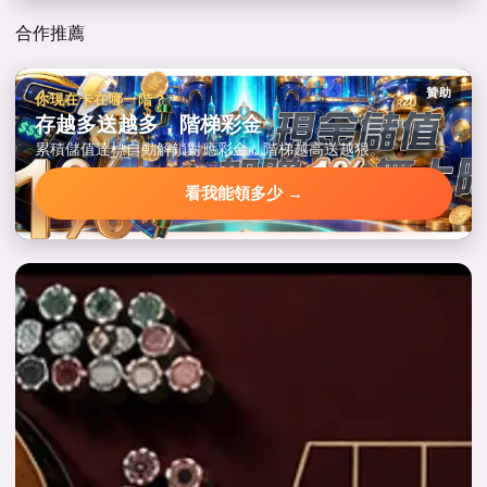
合作推薦
贊助
你現在卡在哪一階？
存越多送越多，階梯彩金
累積儲值達標自動解鎖對應彩金，階梯越高送越狠。
看我能領多少 →