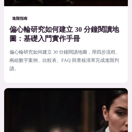
進階指南
偏心輪研究如何建立 30 分鐘閱讀地
圖：基礎入門實作手冊
偏心輪研究如何建立 30 分鐘閱讀地圖，用四步流程、
兩組數字案例、比較表、FAQ 與查核清單完成進階判
讀。