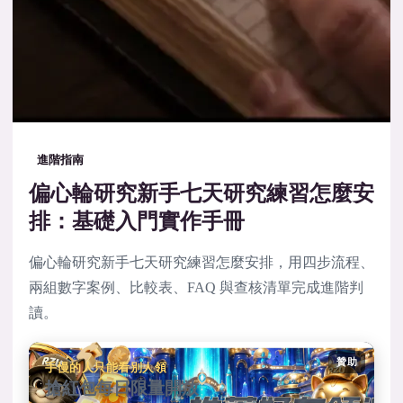
進階指南
偏心輪研究新手七天研究練習怎麼安
排：基礎入門實作手冊
偏心輪研究新手七天研究練習怎麼安排，用四步流程、
兩組數字案例、比較表、FAQ 與查核清單完成進階判
讀。
贊助
手慢的人只能看別人領
搶紅包每日限量開放