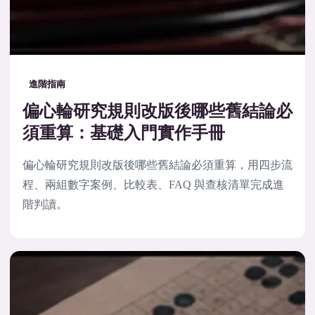
進階指南
偏心輪研究規則改版後哪些舊結論必
須重算：基礎入門實作手冊
偏心輪研究規則改版後哪些舊結論必須重算，用四步流
程、兩組數字案例、比較表、FAQ 與查核清單完成進
階判讀。