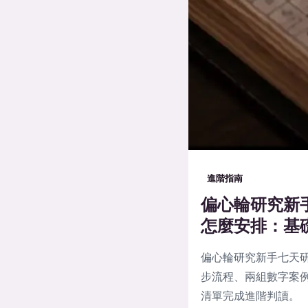
進階指南
偏心輪研究新
怎麼安排：基
偏心輪研究新手七天
步流程、兩組數字案例
清單完成進階判讀。