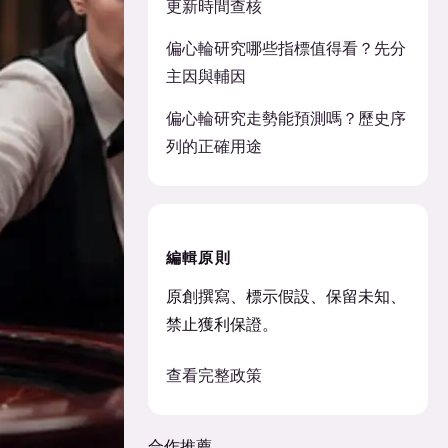
更新時間查核
偏心輪研究哪些指標值得看？先分
主因與輔因
偏心輪研究走勢能預測嗎？歷史序
列的正確用途
編輯原則
原創撰寫、標示假設、保留未知、
禁止獲利保證。
查看完整政策
合作推薦