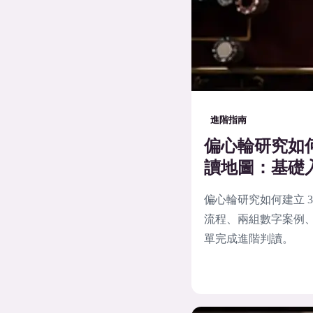
進階指南
偏心輪研究如何
讀地圖：基礎
偏心輪研究如何建立 
流程、兩組數字案例、
單完成進階判讀。