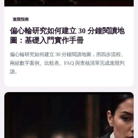
進階指南
偏心輪研究如何建立 30 分鐘閱讀地
圖：基礎入門實作手冊
偏心輪研究如何建立 30 分鐘閱讀地圖，用四步流程、
兩組數字案例、比較表、FAQ 與查核清單完成進階判
讀。