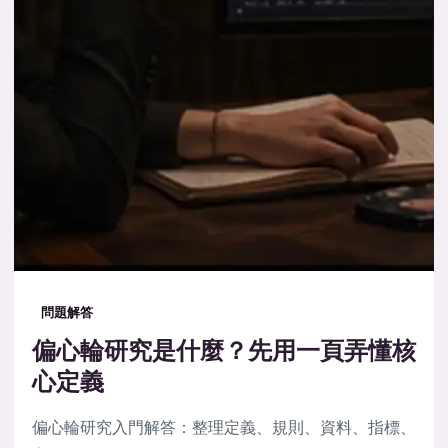
問題解答
偏心輪研究是什麼？先用一頁弄懂核
心定義
偏心輪研究入門解答：整理定義、規則、資料、指標、