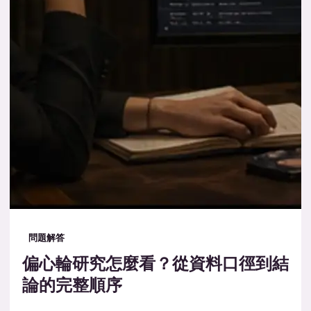
問題解答
偏心輪研究怎麼看？從資料口徑到結
論的完整順序