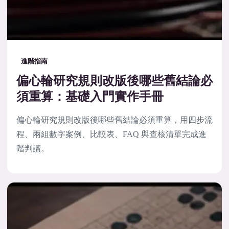
進階指南
偏心輪研究規則改版後哪些舊結論必
須重算：基礎入門實作手冊
偏心輪研究規則改版後哪些舊結論必須重算，用四步流
程、兩組數字案例、比較表、FAQ 與查核清單完成進
階判讀。