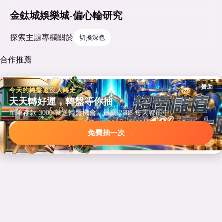
金鈦城娛樂城-偏心輪研究
探索
主題
專欄
關於
切換深色
合作推薦
贊助
今天的轉盤還沒人轉走
天天轉好運，轉盤等你抽
單筆存款 3000 就送轉盤機會，最高 2888 每天都能中。
免費抽一次 →