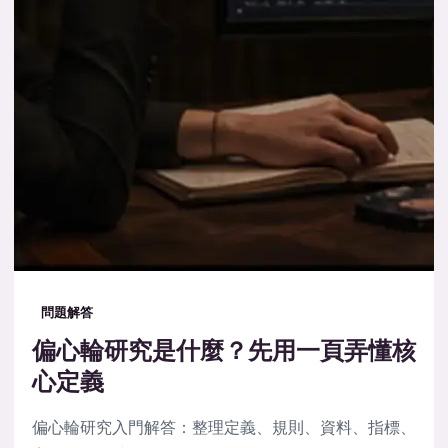
問題解答
偏心輪研究是什麼？先用一頁弄懂核
心定義
偏心輪研究入門解答：整理定義、規則、資料、指標、