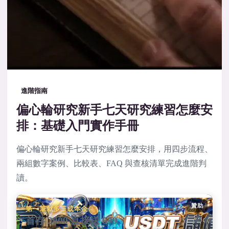
進階指南
偏心輪研究新手七天研究練習怎麼安
排：基礎入門實作手冊
偏心輪研究新手七天研究練習怎麼安排，用四步流程、
兩組數字案例、比較表、FAQ 與查核清單完成進階判
讀。
贊助
第一筆就多三成本金
首存 2000 直接送 699