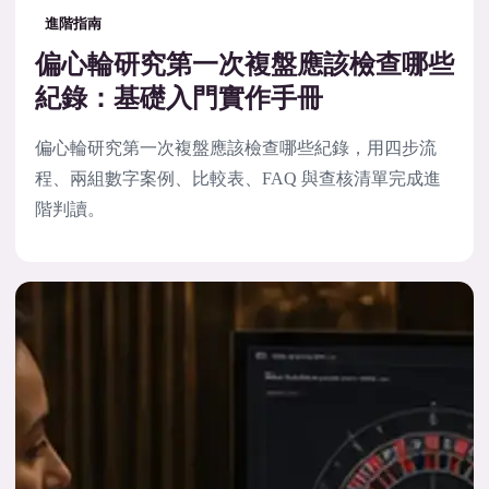
進階指南
偏心輪研究第一次複盤應該檢查哪些
紀錄：基礎入門實作手冊
偏心輪研究第一次複盤應該檢查哪些紀錄，用四步流
程、兩組數字案例、比較表、FAQ 與查核清單完成進
階判讀。