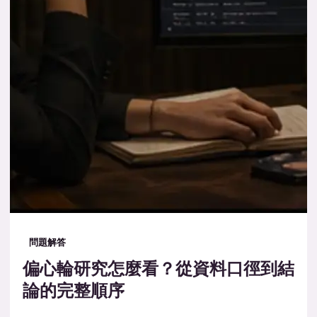
問題解答
偏心輪研究怎麼看？從資料口徑到結
論的完整順序