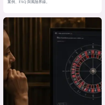
案例、FAQ 與風險界線。