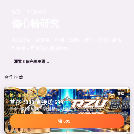
輪盤 · 112 篇研究
偏心輪研究
不靠口號，從定義、規則、資料、機率、案例與風險
界線建立可重現的研究路線。
瀏覽 8 個完整主題 →
合作推薦
贊助
第一筆就多三成本金
首存 2000 直接送 699
新會員限定加碼，碼量只要彩金五倍，領完就能玩。
領 699 →