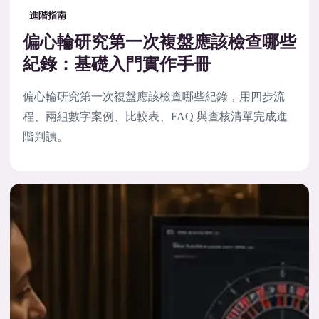
進階指南
偏心輪研究第一次複盤應該檢查哪些
紀錄：基礎入門實作手冊
偏心輪研究第一次複盤應該檢查哪些紀錄，用四步流
程、兩組數字案例、比較表、FAQ 與查核清單完成進
階判讀。