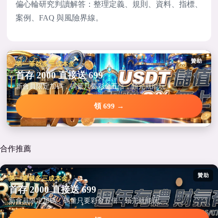
偏心輪研究判讀解答：整理定義、規則、資料、指標、
案例、FAQ 與風險界線。
贊助
第一筆就多三成本金
首存 2000 直接送 699
新會員限定加碼，碼量只要彩金五倍，領完就能玩。
領 699 →
合作推薦
贊助
第一筆就多三成本金
首存 2000 直接送 699
新會員限定加碼，碼量只要彩金五倍，領完就能玩。