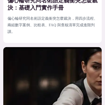
偏心輪研究同名術語定義衝突怎麼裁
決：基礎入門實作手冊
偏心輪研究同名術語定義衝突怎麼裁決，用四步流程、
兩組數字案例、比較表、FAQ 與查核清單完成進階判
讀。