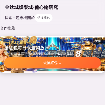
金鈦城娛樂城-偏心輪研究
探索
主題
專欄
關於
切換深色
合作推薦
贊助
手慢的人只能看別人領
搶紅包每日限量開放
當日存款達標即可到首頁搶紅包，手速決定金額。
去搶紅包 →