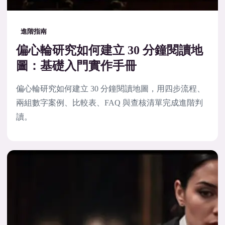
進階指南
偏心輪研究如何建立 30 分鐘閱讀地
圖：基礎入門實作手冊
偏心輪研究如何建立 30 分鐘閱讀地圖，用四步流程、
兩組數字案例、比較表、FAQ 與查核清單完成進階判
讀。