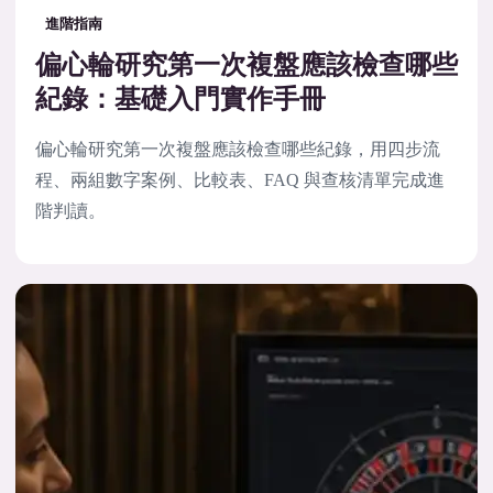
進階指南
偏心輪研究第一次複盤應該檢查哪些
紀錄：基礎入門實作手冊
偏心輪研究第一次複盤應該檢查哪些紀錄，用四步流
程、兩組數字案例、比較表、FAQ 與查核清單完成進
階判讀。