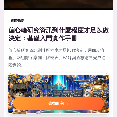
進階指南
偏心輪研究資訊到什麼程度才足以做
決定：基礎入門實作手冊
偏心輪研究資訊到什麼程度才足以做決定，用四步流
程、兩組數字案例、比較表、FAQ 與查核清單完成進
階判讀。
贊助
手慢的人只能看別人領
搶紅包每日限量開放
當日存款達標即可到首頁搶紅包，手速決定金額。
去搶紅包 →