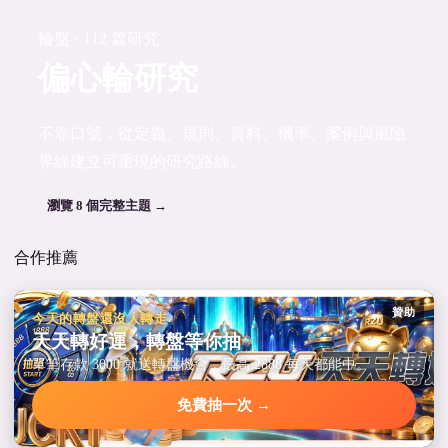
輪盤 · 112 篇研究
偏心輪研究
不靠口號，從定義、規則、資料、機率、案例與風險
界線建立可重現的研究路線。
瀏覽 8 個完整主題 →
合作推薦
贊助
今天的轉盤還沒人轉走
天天轉好運，轉盤等你抽
單筆存款 3000 就送轉盤機會，最高 2888 每天都能中。
免費抽一次 →