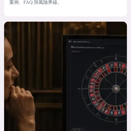
案例、FAQ 與風險界線。