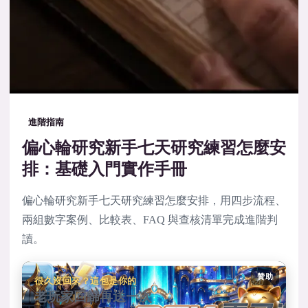
進階指南
偏心輪研究新手七天研究練習怎麼安
排：基礎入門實作手冊
偏心輪研究新手七天研究練習怎麼安排，用四步流程、
兩組數字案例、比較表、FAQ 與查核清單完成進階判
讀。
贊助
很久沒回來？這包是你的
老玩家回歸再送一次