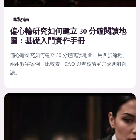
進階指南
偏心輪研究如何建立 30 分鐘閱讀地
圖：基礎入門實作手冊
偏心輪研究如何建立 30 分鐘閱讀地圖，用四步流程、
兩組數字案例、比較表、FAQ 與查核清單完成進階判
讀。