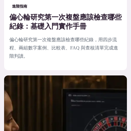
進階指南
偏心輪研究第一次複盤應該檢查哪些
紀錄：基礎入門實作手冊
偏心輪研究第一次複盤應該檢查哪些紀錄，用四步流
程、兩組數字案例、比較表、FAQ 與查核清單完成進
階判讀。