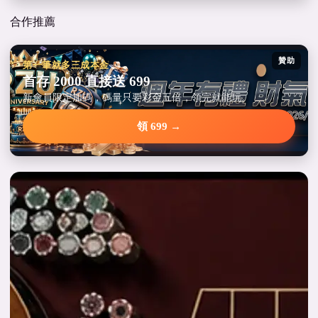
合作推薦
贊助
第一筆就多三成本金
首存 2000 直接送 699
新會員限定加碼，碼量只要彩金五倍，領完就能玩。
領 699 →