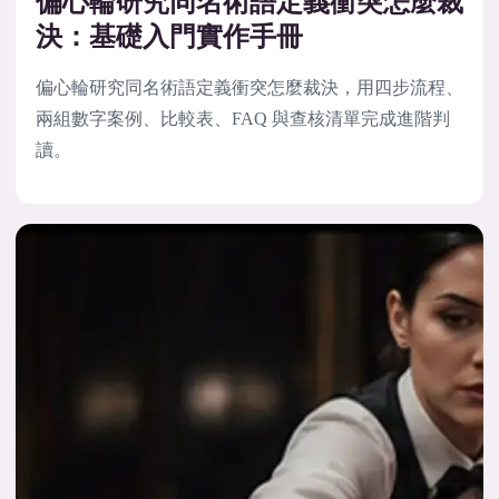
偏心輪研究同名術語定義衝突怎麼裁
決：基礎入門實作手冊
偏心輪研究同名術語定義衝突怎麼裁決，用四步流程、
兩組數字案例、比較表、FAQ 與查核清單完成進階判
讀。