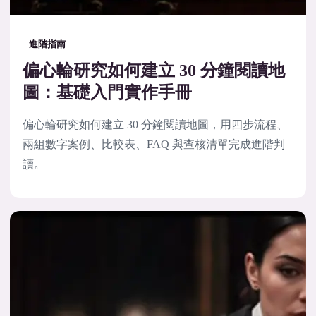
進階指南
偏心輪研究如何建立 30 分鐘閱讀地
圖：基礎入門實作手冊
偏心輪研究如何建立 30 分鐘閱讀地圖，用四步流程、
兩組數字案例、比較表、FAQ 與查核清單完成進階判
讀。