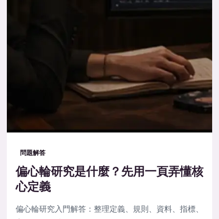
問題解答
偏心輪研究是什麼？先用一頁弄懂核
心定義
偏心輪研究入門解答：整理定義、規則、資料、指標、