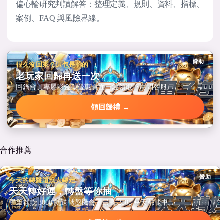
偏心輪研究判讀解答：整理定義、規則、資料、指標、
案例、FAQ 與風險界線。
贊助
很久沒回來？這包是你的
老玩家回歸再送一次
回鍋會員專屬彩金，優惠頁面一鍵領取不用問客服。
領回歸禮 →
合作推薦
贊助
今天的轉盤還沒人轉走
天天轉好運，轉盤等你抽
單筆存款 3000 就送轉盤機會，最高 2888 每天都能中。