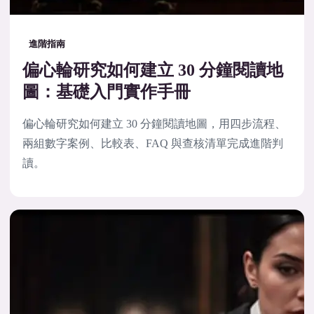
進階指南
偏心輪研究如何建立 30 分鐘閱讀地
圖：基礎入門實作手冊
偏心輪研究如何建立 30 分鐘閱讀地圖，用四步流程、
兩組數字案例、比較表、FAQ 與查核清單完成進階判
讀。