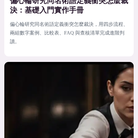
偏心輪研究同名術語定義衝突怎麼裁
決：基礎入門實作手冊
偏心輪研究同名術語定義衝突怎麼裁決，用四步流程、
兩組數字案例、比較表、FAQ 與查核清單完成進階判
讀。