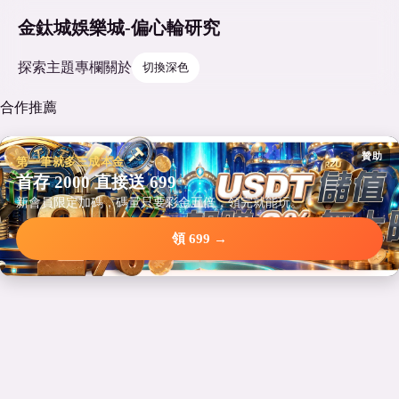
金鈦城娛樂城-偏心輪研究
探索
主題
專欄
關於
切換深色
合作推薦
贊助
第一筆就多三成本金
首存 2000 直接送 699
新會員限定加碼，碼量只要彩金五倍，領完就能玩。
領 699 →