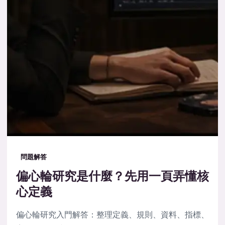
問題解答
偏心輪研究是什麼？先用一頁弄懂核
心定義
偏心輪研究入門解答：整理定義、規則、資料、指標、