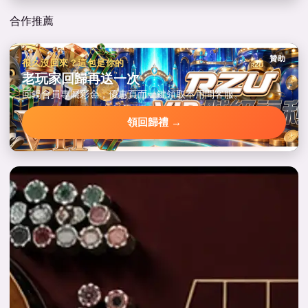
合作推薦
贊助
很久沒回來？這包是你的
老玩家回歸再送一次
回鍋會員專屬彩金，優惠頁面一鍵領取不用問客服。
領回歸禮 →