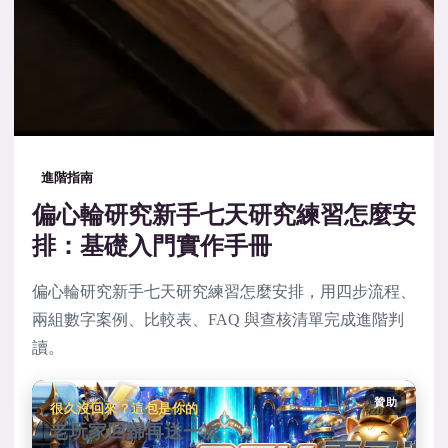
進階指南
偏心輪研究新手七天研究練習怎麼安
排：基礎入門實作手冊
偏心輪研究新手七天研究練習怎麼安排，用四步流程、
兩組數字案例、比較表、FAQ 與查核清單完成進階判
讀。
贊助
很久沒回來？這包是你的
老玩家回歸再送一次