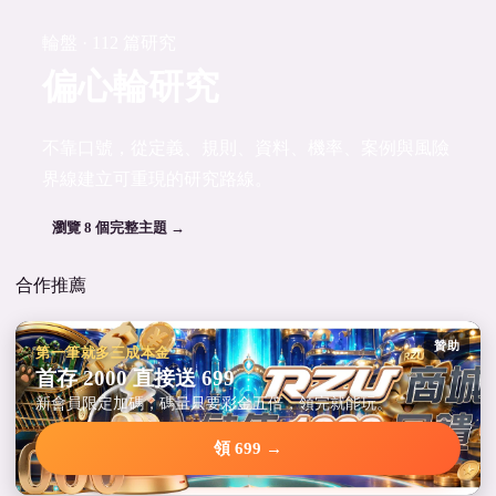
輪盤 · 112 篇研究
偏心輪研究
不靠口號，從定義、規則、資料、機率、案例與風險
界線建立可重現的研究路線。
瀏覽 8 個完整主題 →
合作推薦
贊助
第一筆就多三成本金
首存 2000 直接送 699
新會員限定加碼，碼量只要彩金五倍，領完就能玩。
領 699 →