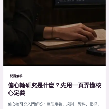
問題解答
偏心輪研究是什麼？先用一頁弄懂核
心定義
偏心輪研究入門解答：整理定義、規則、資料、指標、