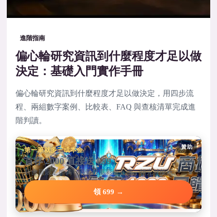
進階指南
偏心輪研究資訊到什麼程度才足以做
決定：基礎入門實作手冊
偏心輪研究資訊到什麼程度才足以做決定，用四步流
程、兩組數字案例、比較表、FAQ 與查核清單完成進
階判讀。
贊助
第一筆就多三成本金
首存 2000 直接送 699
新會員限定加碼，碼量只要彩金五倍，領完就能玩。
領 699 →