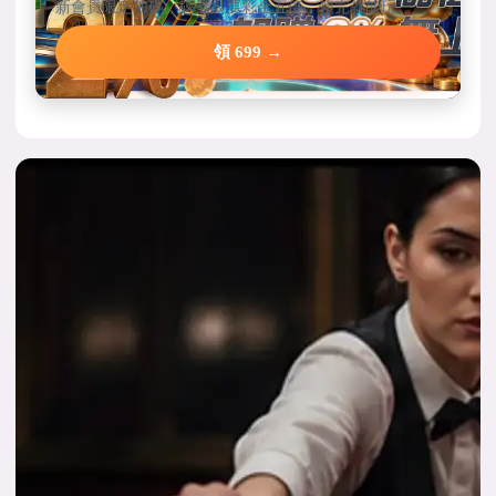
新會員限定加碼，碼量只要彩金五倍，領完就能玩。
領 699 →