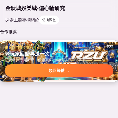
金鈦城娛樂城-偏心輪研究
探索
主題
專欄
關於
切換深色
合作推薦
贊助
很久沒回來？這包是你的
老玩家回歸再送一次
回鍋會員專屬彩金，優惠頁面一鍵領取不用問客服。
領回歸禮 →