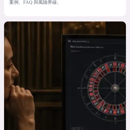
案例、FAQ 與風險界線。