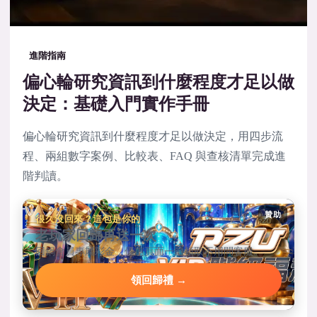
進階指南
偏心輪研究資訊到什麼程度才足以做
決定：基礎入門實作手冊
偏心輪研究資訊到什麼程度才足以做決定，用四步流
程、兩組數字案例、比較表、FAQ 與查核清單完成進
階判讀。
贊助
很久沒回來？這包是你的
老玩家回歸再送一次
回鍋會員專屬彩金，優惠頁面一鍵領取不用問客服。
領回歸禮 →