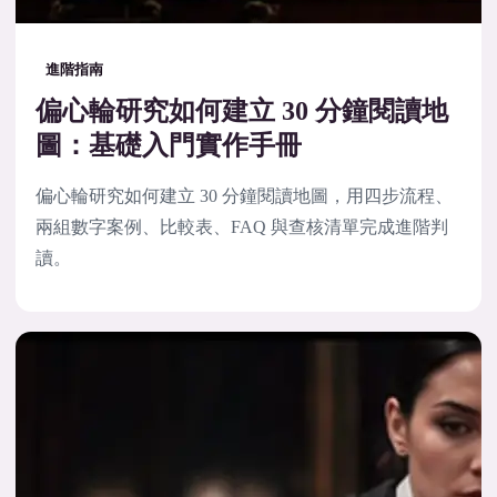
進階指南
偏心輪研究如何建立 30 分鐘閱讀地
圖：基礎入門實作手冊
偏心輪研究如何建立 30 分鐘閱讀地圖，用四步流程、
兩組數字案例、比較表、FAQ 與查核清單完成進階判
讀。