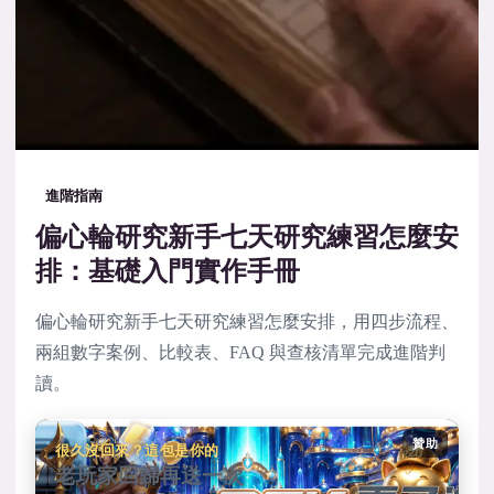
進階指南
偏心輪研究新手七天研究練習怎麼安
排：基礎入門實作手冊
偏心輪研究新手七天研究練習怎麼安排，用四步流程、
兩組數字案例、比較表、FAQ 與查核清單完成進階判
讀。
贊助
很久沒回來？這包是你的
老玩家回歸再送一次