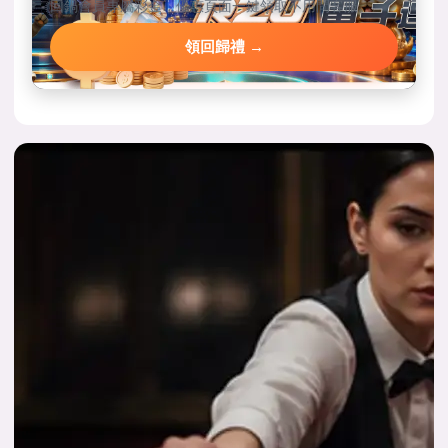
回鍋會員專屬彩金，優惠頁面一鍵領取不用問客服。
領回歸禮 →