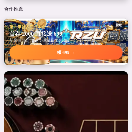
合作推薦
贊助
第一筆就多三成本金
首存 2000 直接送 699
新會員限定加碼，碼量只要彩金五倍，領完就能玩。
領 699 →