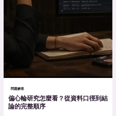
問題解答
偏心輪研究怎麼看？從資料口徑到結
論的完整順序