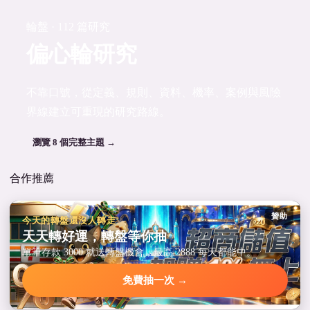
輪盤 · 112 篇研究
偏心輪研究
不靠口號，從定義、規則、資料、機率、案例與風險
界線建立可重現的研究路線。
瀏覽 8 個完整主題 →
合作推薦
贊助
今天的轉盤還沒人轉走
天天轉好運，轉盤等你抽
單筆存款 3000 就送轉盤機會，最高 2888 每天都能中。
免費抽一次 →