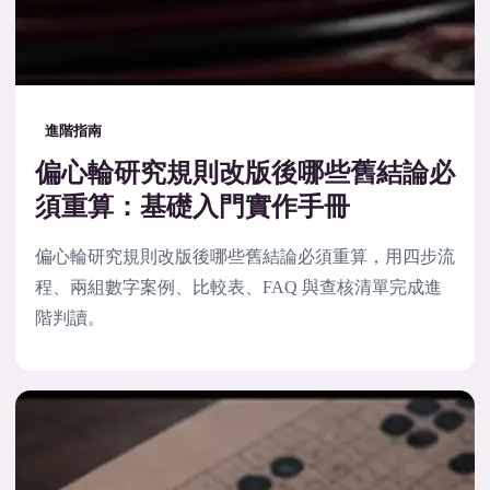
進階指南
偏心輪研究規則改版後哪些舊結論必
須重算：基礎入門實作手冊
偏心輪研究規則改版後哪些舊結論必須重算，用四步流
程、兩組數字案例、比較表、FAQ 與查核清單完成進
階判讀。