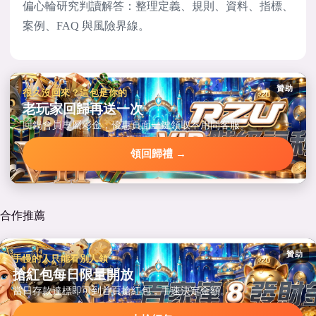
偏心輪研究判讀解答：整理定義、規則、資料、指標、
案例、FAQ 與風險界線。
贊助
很久沒回來？這包是你的
老玩家回歸再送一次
回鍋會員專屬彩金，優惠頁面一鍵領取不用問客服。
領回歸禮 →
合作推薦
贊助
手慢的人只能看別人領
搶紅包每日限量開放
當日存款達標即可到首頁搶紅包，手速決定金額。