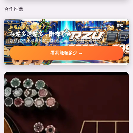
合作推薦
贊助
你現在卡在哪一階？
存越多送越多，階梯彩金
累積儲值達標自動解鎖對應彩金，階梯越高送越狠。
看我能領多少 →