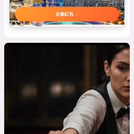
當日存款達標即可到首頁搶紅包，手速決定金額。
去搶紅包 →